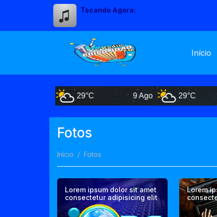
Tocando Agora:
Início
8 Ago
29°C
9 Ago
29°C
Fotos
Início
Fotos
Lorem ipsum dolor sit amet
Lorem ip
consectetur adipisicing elit
consectet