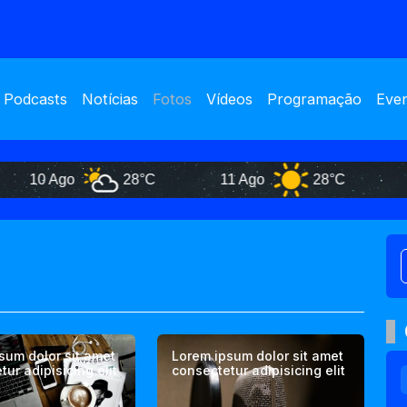
Podcasts
Notícias
Fotos
Vídeos
Programação
Eve
10 Ago
28°C
11 Ago
28°C
12 A
sum dolor sit amet
Lorem ipsum dolor sit amet
ur adipisicing elit
consectetur adipisicing elit