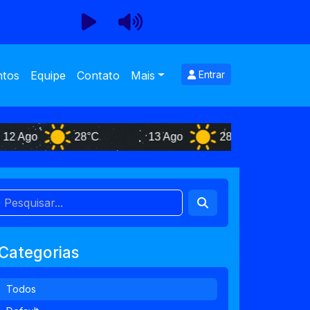
ntos
Equipe
Contato
Mais
Entrar
go
28°C
13 Ago
28°C
14 Ago
Categorias
Todos