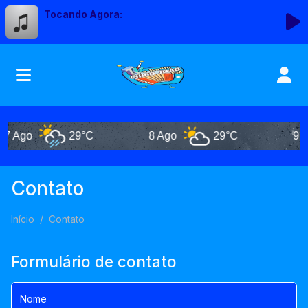
Tocando Agora:
7 Ago
29°C
8 Ago
29°C
9 A
Contato
Início
Contato
Formulário de contato
Nome